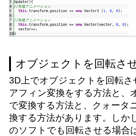
3
Update
(
)
{
4
//等速アニメーション
5
this
.
transform
.
position
+=
new
Vector3
(
1
,
0
,
0
)
;
6
7
//加速アニメーション
8
this
.
transform
.
position
+=
new
Vector
(
vector
,
0
,
0
)
;
9
vector
++
;
10
}
オブジェクトを回転さ
3D上でオブジェクトを回転さ
アフィン変換をする方法と、
で変換する方法と、クォータ
換する方法があります。しか
のソフトでも回転させる場合