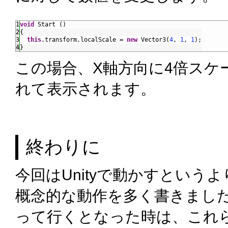
1
void
Start
(
)
2
{
3
this
.
transform
.
localScale
=
new
Vector3
(
4
,
1
,
1
)
;
4
}
この場合、X軸方向に4倍スケ
れて表示されます。
終わりに
今回はUnityで動かすというよ
概念的な動作を多く書きまし
って行くとなった時は、これ